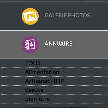
GALERIE PHOTOS
ANNUAIRE
TOUS
Alimentation
Artisanat - BTP
Beauté
Bien-être
Commerce de proximité