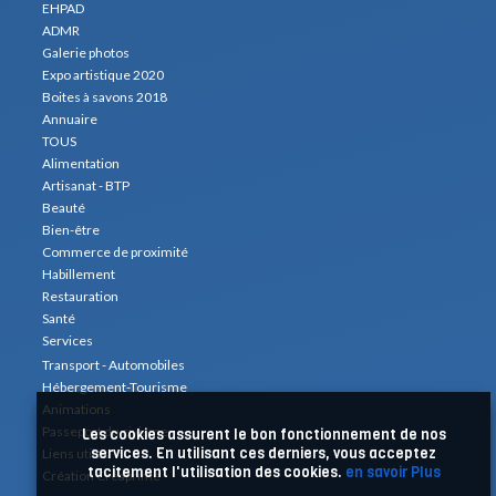
EHPAD
ADMR
Galerie photos
Expo artistique 2020
Boites à savons 2018
Annuaire
TOUS
Alimentation
Artisanat - BTP
Beauté
Bien-être
Commerce de proximité
Habillement
Restauration
Santé
Services
Transport - Automobiles
Hébergement-Tourisme
Animations
Passeport du civisme
Les cookies assurent le bon fonctionnement de nos
services. En utilisant ces derniers, vous acceptez
Liens utiles
tacitement l'utilisation des cookies.
en savoir Plus
Création Créaprime