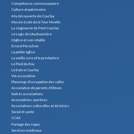
Compétence communautaire
Culture et patrimoine
A la découverte de Courlay
Musée école de la Tour Nivelle
La seigneurie de Pont Courlay
Le Logis de L'Audouinière
L'église et son retable
Ernest Pérochon
La petite église
La vieille cure et le presbytère
Le Pied du Roy
Le train à Courlay
Vie associative
Plannings d'occupation des salles
Association de parents d'élèves
Autres associations
Associations sportives
Associations culturelles et de loisirs
Social et santé
CCAS
Portage des repas
Services médicaux