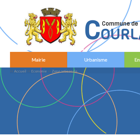
C
C
ommune de
OURL
Mairie
Urbanisme
En
››
››
››
Accueil
Economie
Zone artisanale