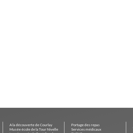
A la découverte de Courlay
Portage des repas
Musée école de la Tour Nivelle
Services médicaux