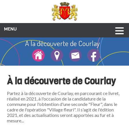
MENU
A la découverte de Courlay
Culture et patrimoine
Enfance-jeunesse
Vie associative
Galerie photos
Social et santé
Animations
Liens utiles
Urbanisme
Economie
Annuaire
Mairie
Musée école de la Tour Nivelle
La seigneurie de Pont Courlay
La vieille cure et le presbytère
A la découverte de Courlay
Le Logis de L'Audouinière
L'église et son retable
Le train à Courlay
Ernest Pérochon
La petite église
Le Pied du Roy
À la découverte de Courlay
Partez à la découverte de Courlay, en parcourant ce livret,
réalisé en 2021, à l'occasion de la candidature de la
commune pour l'obtention d'une seconde "Fleur", dans le
cadre de l'opération "Village fleuri". Il s'agit de l'édition
2021, et des actualisations seront apportées au fur et à
mesure...