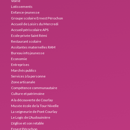
Voirie
Lotissements
Enfance-jeunesse
Groupe scolaire Ernest Pérochon
Accueil de Loisirs du Mercredi
Accueil périscolaire APS
Ecole privée Saint Rémi
Restaurant scolaire
Assitantes maternelles RAM
Bureau info jeunesse
Economie
Entreprises
Marchés publics
Services à la personne
Zone artisanale
Compétence communautaire
Culture et patrimoine
A la découverte de Courlay
Musée école de la Tour Nivelle
La seigneurie de Pont Courlay
Le Logis de L'Audouinière
L'église et son retable
Ernest Pérochon