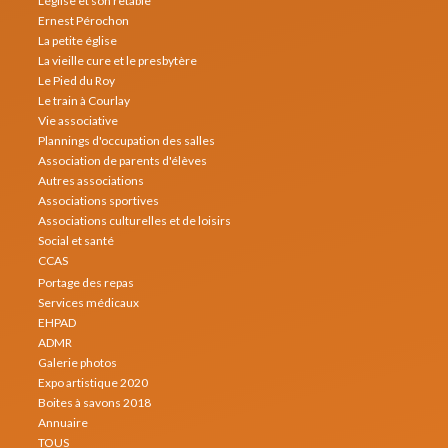
L'église et son retable
Ernest Pérochon
La petite église
La vieille cure et le presbytère
Le Pied du Roy
Le train à Courlay
Vie associative
Plannings d'occupation des salles
Association de parents d'élèves
Autres associations
Associations sportives
Associations culturelles et de loisirs
Social et santé
CCAS
Portage des repas
Services médicaux
EHPAD
ADMR
Galerie photos
Expo artistique 2020
Boites à savons 2018
Annuaire
TOUS