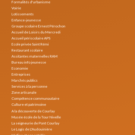
Formalités d'urbanisme
Voirie
Lotissements
Enfance-jeunesse
Groupe scolaire Ernest Pérochon
Accueil de Loisirs du Mercredi
Accueil périscolaire APS
Ecole privée Saint Rémi
Restaurant scolaire
Assitantes maternelles RAM
Bureau info jeunesse
Economie
Entreprises
Marchés publics
Services à la personne
Zone artisanale
Compétence communautaire
Culture et patrimoine
A la découverte de Courlay
Musée école de la Tour Nivelle
La seigneurie de Pont Courlay
Le Logis de L'Audouinière