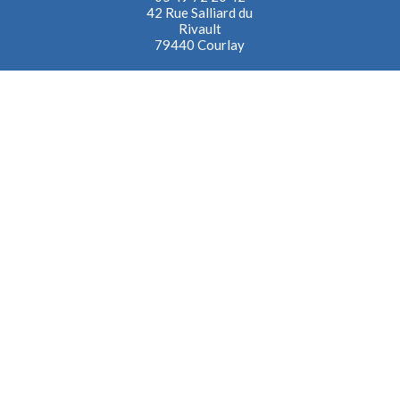
42 Rue Salliard du
Rivault
79440 Courlay