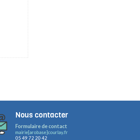
Nous contacter
Formulaire de contact
mairie[arobase]courlay.fr
05 49 72 20 42