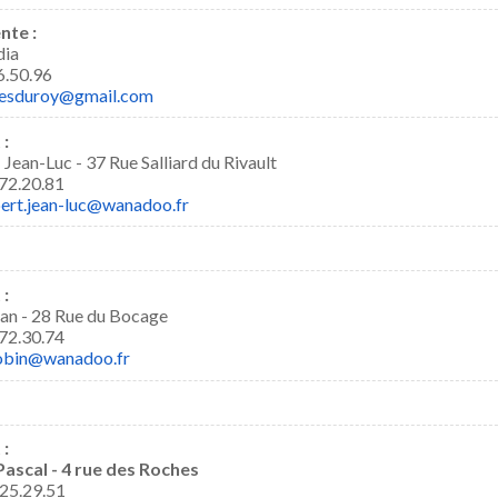
nte :
ia
6.50.96
nesduroy@gmail.com
 :
an-Luc - 37 Rue Salliard du Rivault
72.20.81
ert.jean-luc@wanadoo.fr
 :
n - 28 Rue du Bocage
72.30.74
gobin@wanadoo.fr
 :
scal - 4 rue des Roches
25.29.51