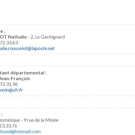
e :
T Nathalie
- 2, Le Gachignard
72.33.63
alie.rousselot@laposte.net
tant départemental :
ean-François
72.31.96
onnin@sfr.fr
:
inique - 9 rue de la Minée
23.33.76
bond@hotmail.com