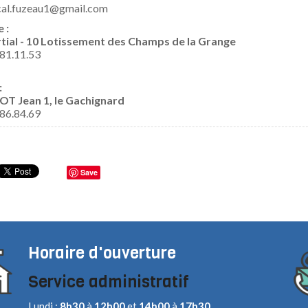
al.fuzeau1@gmail.com
 :
ial - 10 Lotissement des Champs de la Grange
81.11.53
:
T Jean 1, le Gachignard
86.84.69
Save
Horaire d'ouverture
Service administratif
Lundi :
8h30
à
12h00
et
14h00
à
17h30