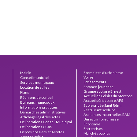
Mairie
Formalités d'urbanisme
Voirie
Conseil municipal
Lotissements
Services municipaux
Enfance-jeunesse
Location de salles
Groupe scolaire Ernest
Plans
Accueil de Loisirs du Mercredi
Pérochon
Réunions de conseil
Accueil périscolaire APS
Bulletins municipaux
Ecole privée Saint Rémi
Informations pratiques
Restaurant scolaire
Démarches administratives
Assitantes maternelles RAM
Affichage légal des actes
Bureau info jeunesse
Délibérations Conseil Municipal
administratifs
Economie
Délibérations CCAS
Entreprises
Dépôts dossiers et Arrêtés
Marchés publics
Arrêtés Voirie