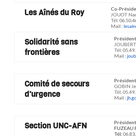
Co-Préside
Les Aînés du Roy
JOUOT Nad
Tél:
06.50.4
Mail :
lesai
Président
Solidarité sans
JOUBERT Je
frontières
Tél:
05.49.
Mail :
joub
Président
Comité de secours
GOBIN Jea
d'urgence
Tél:
05.49.
Mail :
jh.
Président
Section UNC-AFN
FUZEAU Pa
Tél:
06.83.