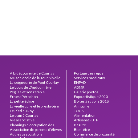
A la découverte de Courlay
Portage des repas
Musée école de la Tour Nivelle
Services médicaux
La seigneurie de Pont Courlay
EHPAD
Le Logis de L'Audouinière
ADMR
L'église et son retable
Galerie photos
Ernest Pérochon
Expo artistique 2020
La petite église
Boites à savons 2018
La vieille cure et le presbytère
Annuaire
Le Pied du Roy
TOUS
Le train à Courlay
Alimentation
Vie associative
Artisanat - BTP
Plannings d'occupation des
Beauté
Association de parents d'élèves
Bien-être
salles
Autres associations
Commerce de proximité