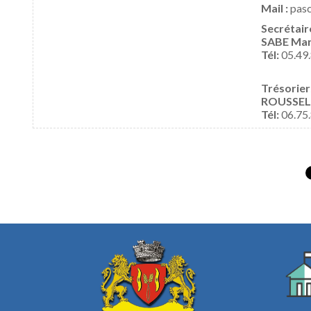
Mail :
pasc
Secrétaire
SABE Mart
Tél:
05.49.
Trésorier
ROUSSELO
Tél:
06.75.