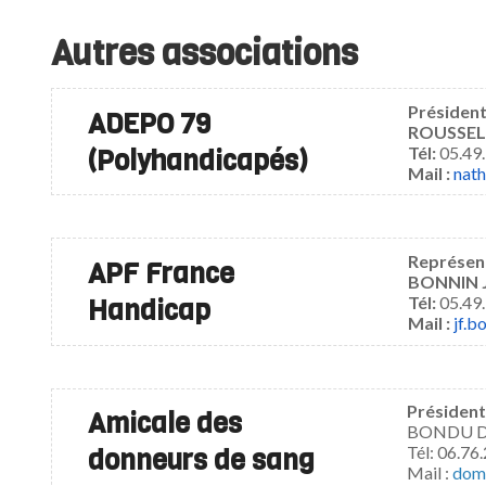
Autres associations
Président
ADEPO 79
ROUSSELO
(Polyhandicapés)
Tél:
05.49.
Mail :
nath
Représen
APF France
BONNIN J
Handicap
Tél:
05.49.
Mail :
jf.b
Président 
Amicale des
BONDU Dom
donneurs de sang
Tél:
06.76.
Mail :
d
om