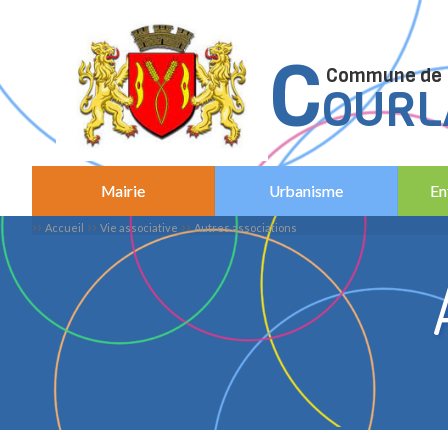
C
C
ommune de
OURL
Mairie
Urbanisme
En
››
››
››
Accueil
Vie associative
Autres associations