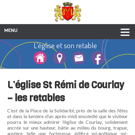
MENU
L'église et son retable
Culture et patrimoine
Enfance-jeunesse
Vie associative
Galerie photos
Social et santé
Animations
Liens utiles
Urbanisme
Economie
Annuaire
Mairie
Musée école de la Tour Nivelle
La seigneurie de Pont Courlay
La vieille cure et le presbytère
A la découverte de Courlay
Le Logis de L'Audouinière
L'église et son retable
Le train à Courlay
Ernest Pérochon
La petite église
Le Pied du Roy
L’église St Rémi de Courlay
– les retables
C’est de la Place de la Solidarité, près de la salle des fêtes
et dans la lumière d’un après-midi ensoleillé que le visiteur
pourra le mieux admirer l’église de Courlay, solidement
ancrée sur une hauteur, bâtie au milieu du bourg, trapue,
austère, telle une forteresse, édifice mi-gothique, mi-