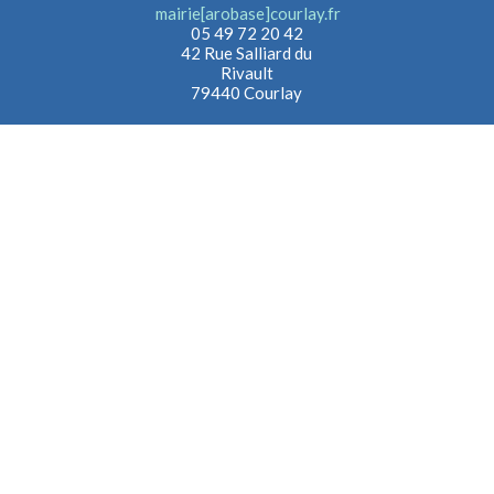
mairie[arobase]courlay.fr
05 49 72 20 42
42 Rue Salliard du
Rivault
79440 Courlay