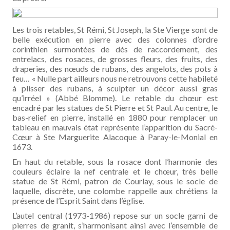
Les trois retables, St Rémi, St Joseph, la Ste Vierge sont de
belle exécution en pierre avec des colonnes d’ordre
corinthien surmontées de dés de raccordement, des
entrelacs, des rosaces, de grosses fleurs, des fruits, des
draperies, des nœuds de rubans, des angelots, des pots à
feu… « Nulle part ailleurs nous ne retrouvons cette habileté
à plisser des rubans, à sculpter un décor aussi gras
qu’irréel » (Abbé Blomme). Le retable du chœur est
encadré par les statues de St Pierre et St Paul. Au centre, le
bas-relief en pierre, installé en 1880 pour remplacer un
tableau en mauvais état représente l’apparition du Sacré-
Cœur à Ste Marguerite Alacoque à Paray-le-Monial en
1673.
En haut du retable, sous la rosace dont l’harmonie des
couleurs éclaire la nef centrale et le chœur, très belle
statue de St Rémi, patron de Courlay, sous le socle de
laquelle, discrète, une colombe rappelle aux chrétiens la
présence de l’Esprit Saint dans l’église.
L’autel central (1973-1986) repose sur un socle garni de
pierres de granit, s’harmonisant ainsi avec l’ensemble de