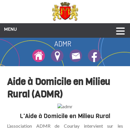
MENU
ADMR
Culture et patrimoine
Enfance-jeunesse
Vie associative
Galerie photos
Social et santé
Animations
Liens utiles
Urbanisme
Economie
Annuaire
Mairie
Portage des repas
Services médicaux
EHPAD
ADMR
CCAS
Aide à Domicile en Milieu
Rural (ADMR)
L'Aide à Domicile en Milieu Rural
L’association ADMR de Courlay intervient sur les