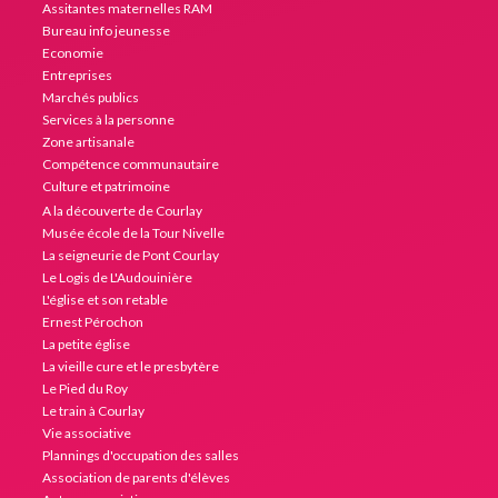
Assitantes maternelles RAM
Bureau info jeunesse
Economie
Entreprises
Marchés publics
Services à la personne
Zone artisanale
Compétence communautaire
Culture et patrimoine
A la découverte de Courlay
Musée école de la Tour Nivelle
La seigneurie de Pont Courlay
Le Logis de L'Audouinière
L'église et son retable
Ernest Pérochon
La petite église
La vieille cure et le presbytère
Le Pied du Roy
Le train à Courlay
Vie associative
Plannings d'occupation des salles
Association de parents d'élèves