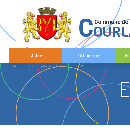
C
C
ommune de
OURL
Mairie
Urbanisme
En
››
››
››
Accueil
Galerie photos
Expo artistique 2020
E