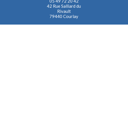
05 49 72 20 42
42 Rue Salliard du
Rivault
79440 Courlay