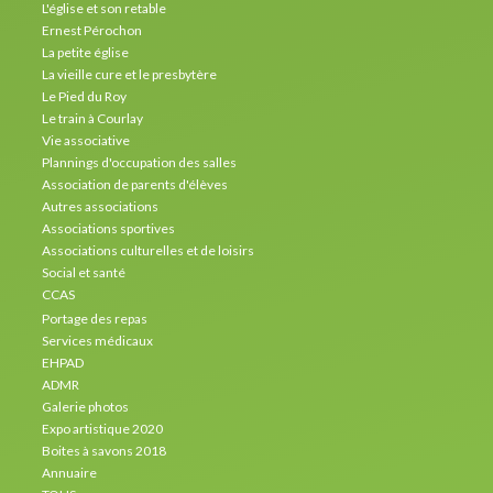
L'église et son retable
Ernest Pérochon
La petite église
La vieille cure et le presbytère
Le Pied du Roy
Le train à Courlay
Vie associative
Plannings d'occupation des salles
Association de parents d'élèves
Autres associations
Associations sportives
Associations culturelles et de loisirs
Social et santé
CCAS
Portage des repas
Services médicaux
EHPAD
ADMR
Galerie photos
Expo artistique 2020
Boites à savons 2018
Annuaire