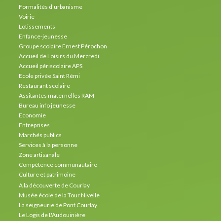
Formalités d'urbanisme
Voirie
Lotissements
Enfance-jeunesse
Groupe scolaire Ernest Pérochon
Accueil de Loisirs du Mercredi
Accueil périscolaire APS
Ecole privée Saint Rémi
Restaurant scolaire
Assitantes maternelles RAM
Bureau info jeunesse
Economie
Entreprises
Marchés publics
Services à la personne
Zone artisanale
Compétence communautaire
Culture et patrimoine
A la découverte de Courlay
Musée école de la Tour Nivelle
La seigneurie de Pont Courlay
Le Logis de L'Audouinière