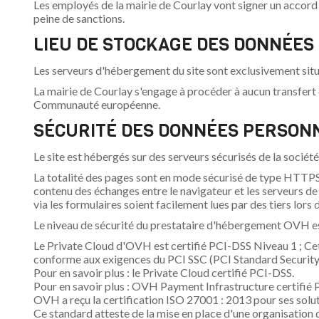
Les employés de la mairie de Courlay vont signer un accord d
peine de sanctions.
LIEU DE STOCKAGE DES DONNÉE
Les serveurs d'hébergement du site sont exclusivement situ
La mairie de Courlay s'engage à procéder à aucun transfert
Communauté européenne.
SÉCURITÉ DES DONNÉES PERSON
Le site est hébergés sur des serveurs sécurisés de la socié
La totalité des pages sont en mode sécurisé de type HTTPS, 
contenu des échanges entre le navigateur et les serveurs de
via les formulaires soient facilement lues par des tiers lors d
Le niveau de sécurité du prestataire d'hébergement OVH es
Le Private Cloud d'OVH est certifié PCI-DSS Niveau 1 ; Cet
conforme aux exigences du PCI SSC (PCI Standard Security C
Pour en savoir plus : le Private Cloud certifié PCI-DSS.
Pour en savoir plus : OVH Payment Infrastructure certifié 
OVH a reçu la certification ISO 27001 : 2013 pour ses solu
Ce standard atteste de la mise en place d'une organisation de