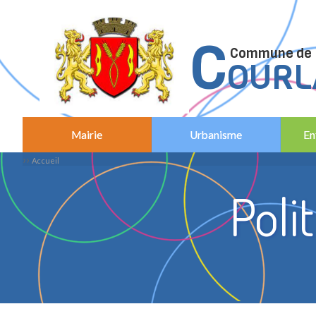
C
C
ommune de
OURL
Mairie
Urbanisme
En
››
Accueil
Poli