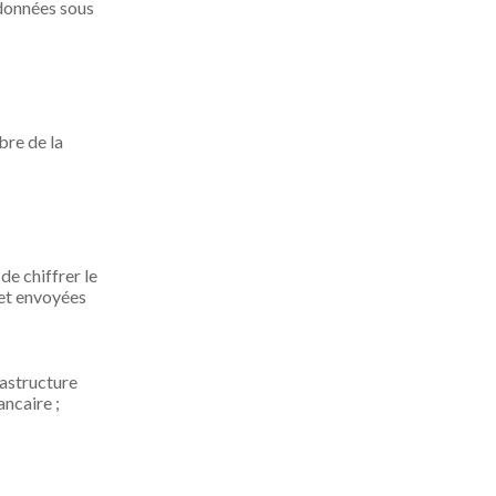
 données sous
bre de la
de chiffrer le
 et envoyées
rastructure
ncaire ;