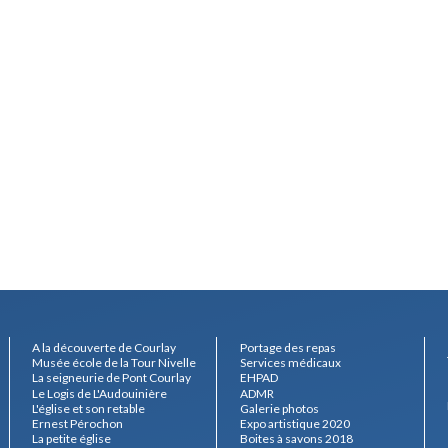
A la découverte de Courlay
Portage des repas
Musée école de la Tour Nivelle
Services médicaux
La seigneurie de Pont Courlay
EHPAD
Le Logis de L'Audouinière
ADMR
L'église et son retable
Galerie photos
Ernest Pérochon
Expo artistique 2020
La petite église
Boites à savons 2018