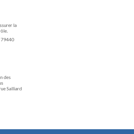
ssurer la
ôle.
lt 79440
on des
us
ue Salliard