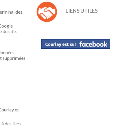
.
LIENS UTILES
 terminal des
 Google
 du site.
 données
ent supprimées
Courlay et
à des tiers.