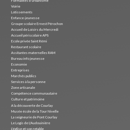
Formalités d'urbanisme
Voirie
Lotissements
Enfance-jeunesse
Groupe scolaire Ernest Pérochon
Accueil de Loisirs du Mercredi
Accueil périscolaire APS
Ecole privée Saint Rémi
Restaurant scolaire
Assitantes maternelles RAM
Bureau info jeunesse
Economie
Entreprises
Marchés publics
Services à la personne
Zone artisanale
Compétence communautaire
Culture et patrimoine
A la découverte de Courlay
Musée école de la Tour Nivelle
La seigneurie de Pont Courlay
Le Logis de L'Audouinière
L'église et son retable