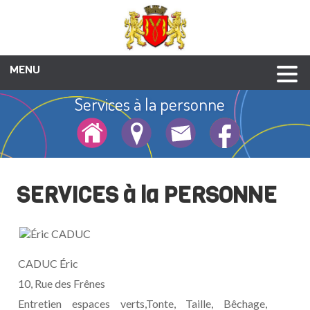
MENU
Services à la personne
Culture et patrimoine
Enfance-jeunesse
Vie associative
Galerie photos
Social et santé
Animations
Liens utiles
Urbanisme
Economie
Annuaire
Mairie
Compétence communautaire
Services à la personne
Marchés publics
Zone artisanale
Entreprises
SERVICES à la PERSONNE
CADUC Éric
10, Rue des Frênes
Entretien espaces verts,Tonte, Taille, Bêchage,