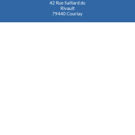
42 Rue Salliard du
Rivault
79440 Courlay