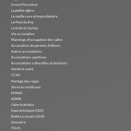
Ernest Pérochon
La petite église
La vieille cure et le presbytère
Le Pied du Roy
Le train à Courlay
Vie associative
Plannings d'occupation des salles
Association de parents d'élèves
Autres associations
Associations sportives
Associations culturelles et de loisirs
Social et santé
CCAS
Portage des repas
Services médicaux
EHPAD
ADMR
Galerie photos
Expo artistique 2020
Boites à savons 2018
Annuaire
TOUS