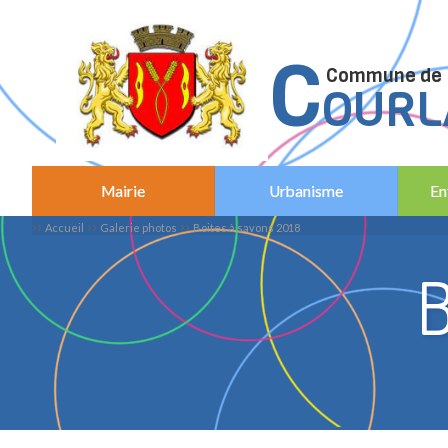
C
C
ommune de
OURL
Mairie
Urbanisme
En
››
››
››
Accueil
Galerie photos
Boites à savons 2018
B