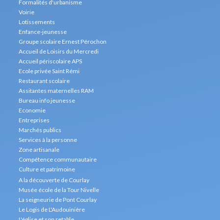
Formalités d'urbanisme
Voirie
Lotissements
Enfance-jeunesse
Groupe scolaire Ernest Pérochon
Accueil de Loisirs du Mercredi
Accueil périscolaire APS
Ecole privée Saint Rémi
Restaurant scolaire
Assitantes maternelles RAM
Bureau info jeunesse
Economie
Entreprises
Marchés publics
Services à la personne
Zone artisanale
Compétence communautaire
Culture et patrimoine
A la découverte de Courlay
Musée école de la Tour Nivelle
La seigneurie de Pont Courlay
Le Logis de L'Audouinière
L'église et son retable