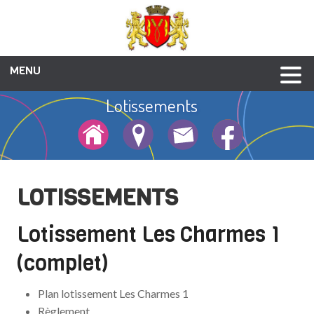
MENU
Lotissements
Culture et patrimoine
Enfance-jeunesse
Vie associative
Galerie photos
Social et santé
Animations
Liens utiles
Urbanisme
Economie
Annuaire
Mairie
Formalités d'urbanisme
Lotissements
Voirie
LOTISSEMENTS
Lotissement Les Charmes 1
(complet)
Plan lotissement Les Charmes 1
Règlement