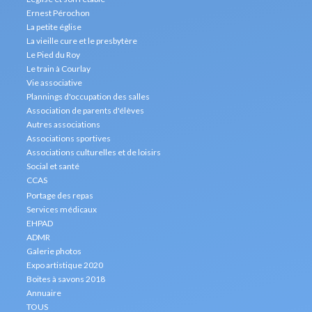
Ernest Pérochon
La petite église
La vieille cure et le presbytère
Le Pied du Roy
Le train à Courlay
Vie associative
Plannings d'occupation des salles
Association de parents d'élèves
Autres associations
Associations sportives
Associations culturelles et de loisirs
Social et santé
CCAS
Portage des repas
Services médicaux
EHPAD
ADMR
Galerie photos
Expo artistique 2020
Boites à savons 2018
Annuaire
TOUS