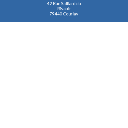
42 Rue Salliard du
Rivault
79440 Courlay