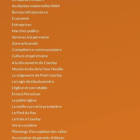
Assitantes maternelles RAM
Bureau info jeunesse
Economie
Entreprises
Marchés publics
Services à la personne
Zone artisanale
Compétence communautaire
Culture et patrimoine
A la découverte de Courlay
Musée école de la Tour Nivelle
La seigneurie de Pont Courlay
Le Logis de L'Audouinière
L'église et son retable
Ernest Pérochon
La petite église
La vieille cure et le presbytère
Le Pied du Roy
Le train à Courlay
Vie associative
Plannings d'occupation des salles
Association de parents d'élèves