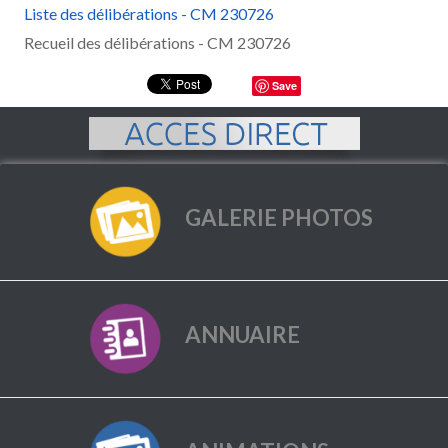
Liste des délibérations - CM 230726
Recueil des délibérations - CM 230726
Save
GALERIE PHOTOS
ANNUAIRE