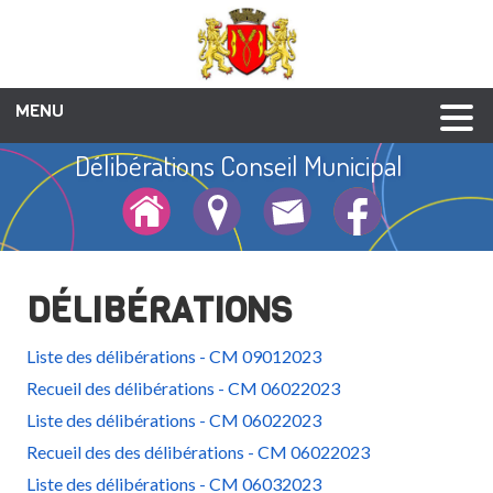
MENU
Délibérations Conseil Municipal
Culture et patrimoine
Enfance-jeunesse
Vie associative
Galerie photos
Social et santé
Animations
Liens utiles
Urbanisme
Economie
Annuaire
Mairie
Affichage légal des actes administratifs
Démarches administratives
Informations pratiques
Bulletins municipaux
Services municipaux
Réunions de conseil
Location de salles
Conseil municipal
Cimetière
Plans
Dépôts dossiers et Arrêtés Urbanisme
Délibérations Conseil Municipal
Délibérations CCAS
Arrêtés Divers
Arrêtés Voirie
DÉLIBÉRATIONS
Liste des délibérations - CM 09012023
Recueil des délibérations - CM 06022023
Liste des délibérations - CM 06022023
Recueil des des délibérations - CM 06022023
Liste des délibérations - CM 06032023